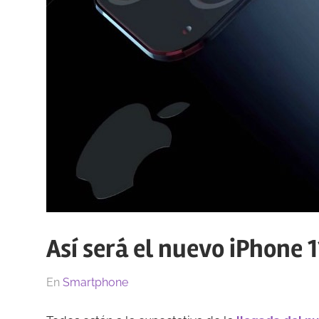
Así será el nuevo iPhone 1
El
Por
En
Smartphone
29/08/2019
Redacción