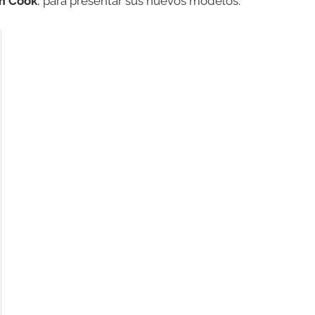
m Cook
, para presentar sus nuevos modelos.