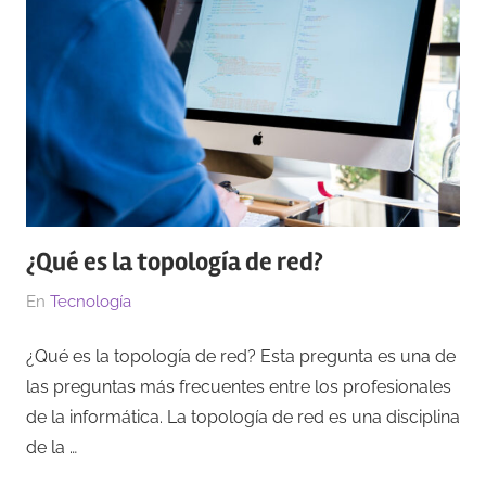
¿Qué es la topología de red?
El
Por
En
Tecnología
15/03/2023
Redacción
¿Qué es la topología de red? Esta pregunta es una de
las preguntas más frecuentes entre los profesionales
de la informática. La topología de red es una disciplina
de la …