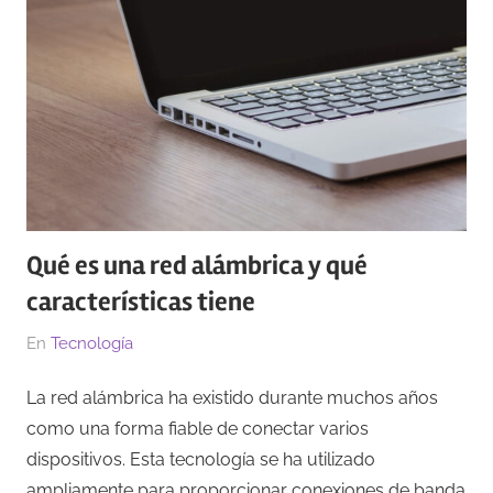
Qué es una red alámbrica y qué
características tiene
El
Por
En
Tecnología
15/03/2023
Redacción
La red alámbrica ha existido durante muchos años
como una forma fiable de conectar varios
dispositivos. Esta tecnología se ha utilizado
ampliamente para proporcionar conexiones de banda