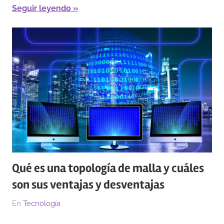
Seguir leyendo
Qué es una topología de malla y cuáles
son sus ventajas y desventajas
El
Por
En
Tecnología
15/03/2023
Redacción