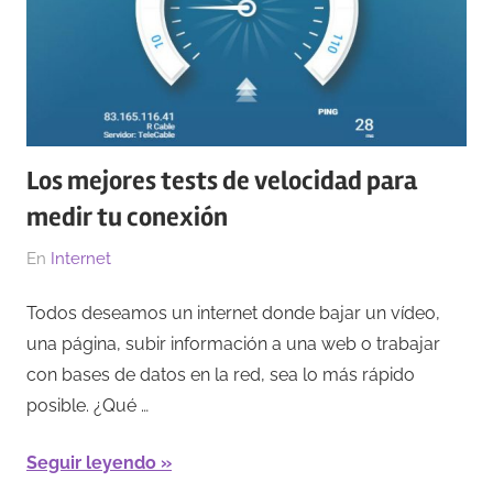
Los mejores tests de velocidad para
medir tu conexión
El
Por
En
Internet
11/07/2023
GAD
Todos deseamos un internet donde bajar un vídeo,
una página, subir información a una web o trabajar
con bases de datos en la red, sea lo más rápido
posible. ¿Qué …
Seguir leyendo