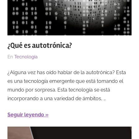
¿Qué es autotrónica?
El
Por
En
Tecnología
15/03/2023
Redacción
¿Alguna vez has oído hablar de la autotrónica? Esta
es una tecnología emergente que está tomando el
mundo por sorpresa. Esta tecnología se está
incorporando a una variedad de ámbitos, …
Seguir leyendo