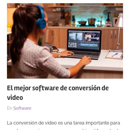
El mejor software de conversión de
video
El
Por
En
Software
04/04/2023
Redacción
La conversión de video es una tarea importante para