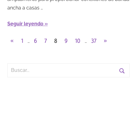
ancha a casas …
Seguir leyendo
Paginación
Entradas
Entradas
«
1
6
7
8
9
10
37
»
…
…
anteriores
siguientes
de
entradas