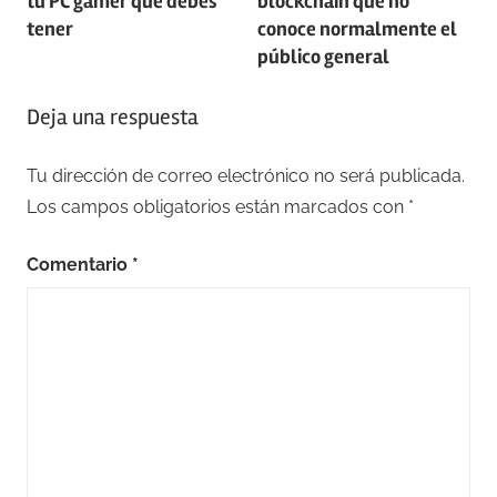
tu PC gamer que debes
blockchain que no
entradas
tener
conoce normalmente el
público general
Deja una respuesta
Tu dirección de correo electrónico no será publicada.
Los campos obligatorios están marcados con
*
Comentario
*