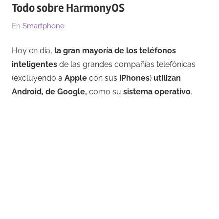
Todo sobre HarmonyOS
El
Por
En
Smartphone
14/10/2019
Gipselly
Hoy en día,
la gran mayoría de los teléfonos
inteligentes
de las grandes compañías telefónicas
(excluyendo a
Apple
con sus
iPhones
)
utilizan
Android, de Google,
como su
sistema operativo
.