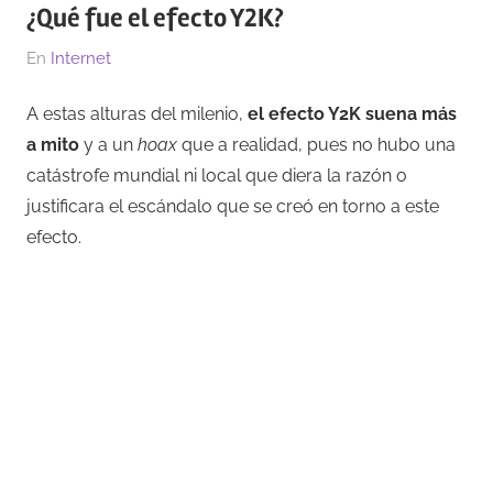
¿Qué fue el efecto Y2K?
El
Por
En
Internet
22/10/2019
Gipselly
A estas alturas del milenio,
el efecto Y2K
suena más
a mito
y a un
hoax
que a realidad, pues no hubo una
catástrofe mundial ni local que diera la razón o
justificara el escándalo que se creó en torno a este
efecto.